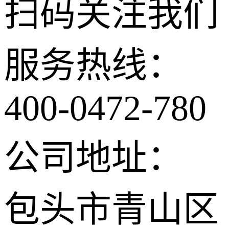
扫码关注我们
服务热线：
400-0472-780
公司地址：
包头市青山区