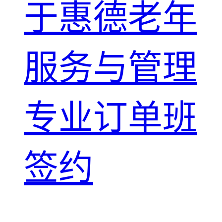
于惠德老年
服务与管理
专业订单班
签约