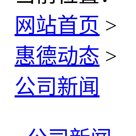
网站首页
>
惠德动态
>
公司新闻