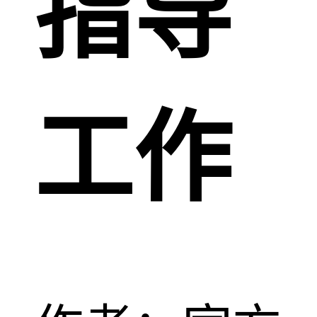
指导
工作