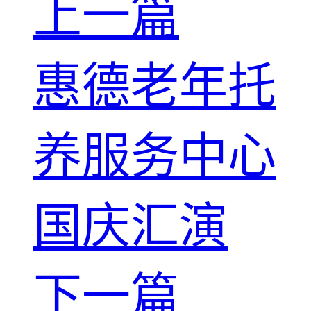
上一篇
惠德老年托
养服务中心
国庆汇演
下一篇