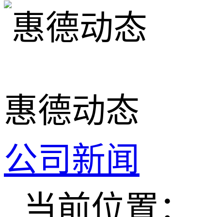
惠德动态
公司新闻
当前位置：