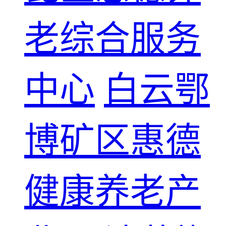
老综合服务
中心
白云鄂
博矿区惠德
健康养老产