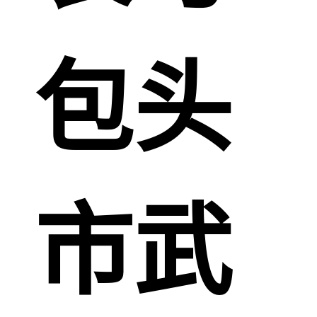
包头
市武