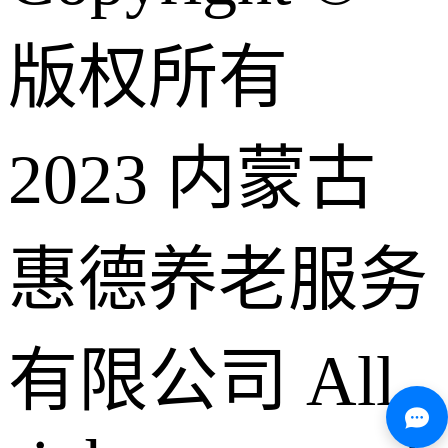
版权所有
2023 内蒙古
惠德养老服务
有限公司 All