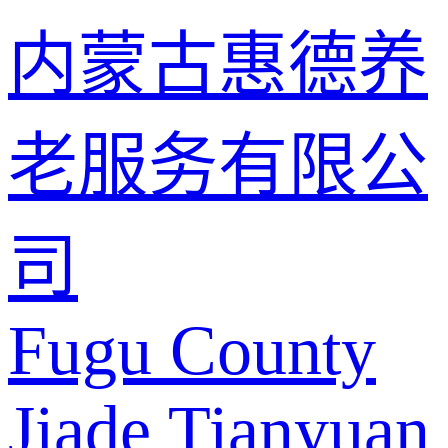
内蒙古惠德养
老服务有限公
司
Fugu County
Jiade Tianyuan