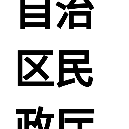
自治
区民
政厅