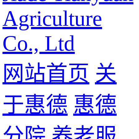
Agriculture
Co., Ltd
网站首页
关
于惠德
惠德
分院
养老服