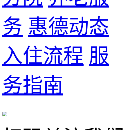
务
惠德动态
入住流程
服
务指南