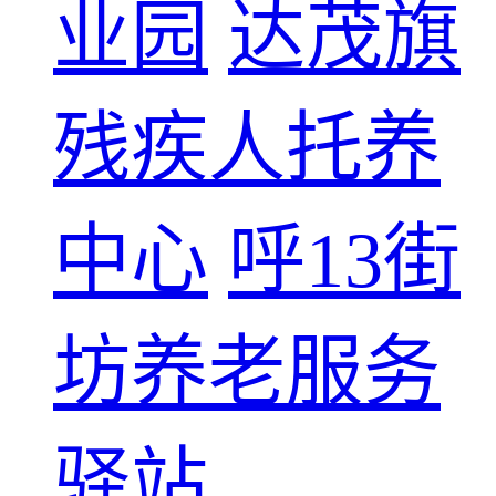
业园
达茂旗
残疾人托养
中心
呼13街
坊养老服务
驿站