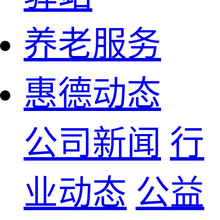
养老服务
惠德动态
公司新闻
行
业动态
公益