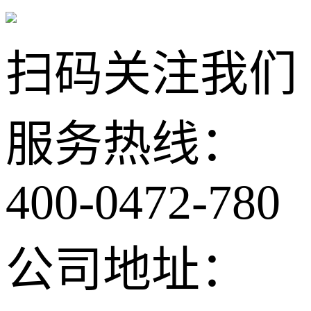
扫码关注我们
服务热线：
400-0472-780
公司地址：