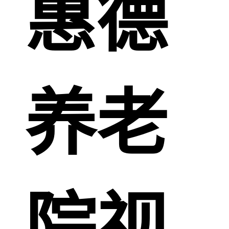
惠德
养老
院视