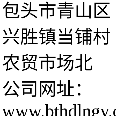
包头市青山区
兴胜镇当铺村
农贸市场北
公司网址：
www.bthdlngy