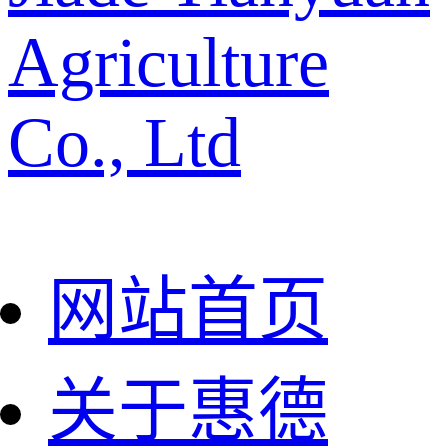
Agriculture
Co., Ltd
网站首页
关于惠德