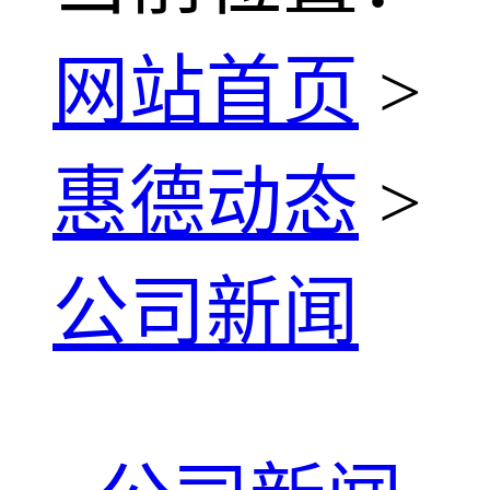
网站首页
>
惠德动态
>
公司新闻