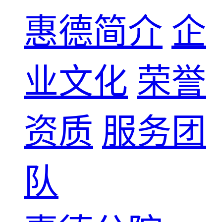
惠德简介
企
业文化
荣誉
资质
服务团
队