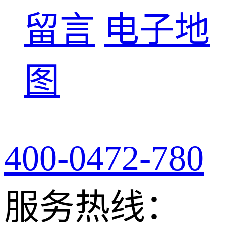
留言
电子地
图
400-0472-780
服务热线：